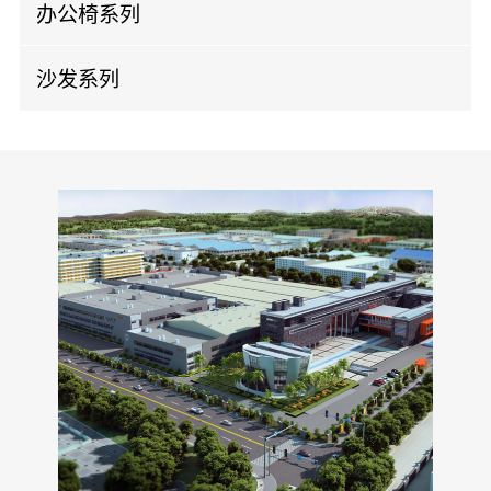
实木会议桌
办公椅系列
钢制文件柜
板式会议桌
老板椅
沙发系列
办公椅
办公皮沙发
会议椅
办公布沙发
培训椅
休闲沙发
洽谈椅
机场椅
剧院椅
吧椅