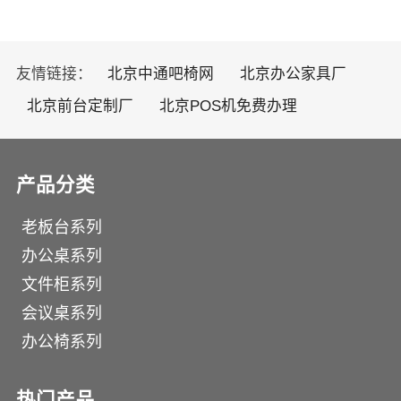
选择透气性良好的纤维布面。 3.
具有支撑身体、消除疲劳紧张之靠
背。 4.配合人体腰部尺寸的曲线
友情链接：
北京中通吧椅网
北京办公家具厂
设计，以防止腰部脊椎骨变拱形，而
达到保护腰部脊椎骨的功能。 5.
北京前台定制厂
北京POS机免费办理
椅子必须配合身体移动，不可限制使
用者，只有一种坐姿。 6
产品分类
老板台系列
办公桌系列
文件柜系列
会议桌系列
办公椅系列
热门产品