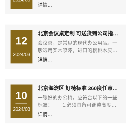
或刮痕，只要以售后服务的方式回厂
详情...
确定。比如：会议室面积较大，可以
整修即可，出厂后一如新品，可节省
选择定做尺寸较大的会议桌
重置费用。 平时保养A. 若桌面沾有灰
尘，先以鸡毛帚清除灰尘，再以干净
抹布擦拭。B. 平时保养使用不易脱毛
北京会议桌定制 可送货到公司指定
12
的干净抹布，沾水拧干擦拭即可。尽
位置安装！
会议桌，是常见的现代办公用品。一
量避免使用太过硬质或粗糙的布料或
般选用实木喷漆，进口的樱桃木皮做
不干净的布擦拭，以防止伤害产品表
2024/03
饰面，采用环保基材，进口PU类高档
详情...
面。注意事项A. 因会议桌采用木皮，
聚酯漆，进口优质五金件。会议桌分
是天然产品
为：普通小型会议桌、大型会议桌。
会议桌简介播报编辑会议桌结构分
为：钢架结构、板式结构。会议形状
北京海淀区 好椅标准 360度任意旋
10
分为：矩形样式、椭圆型样式、马肚
转 专卖店推荐攻略
一张好的办公椅，应符合以下的一些
型样式、圆形样式、等其它异型样
标准： 1.必须具备可调整高度的
式。常规尺寸;小型会议桌：
2024/03
装置及灵活的360度任意旋转的基本功
详情...
1800*900*750mm、
能。 2.座位的深度及宽度尺寸需
2400*1200*750mm。中型会议桌
正确，椅子前缘保持圆弧延垂，同时