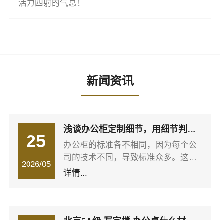
活力四射的气息！
新闻资讯
浅谈办公柜定制细节，用细节判断
25
如何选择北京办公家具定制厂家？
办公柜的标准各不相同，因为每个公
司的技术不同，导致标准众多。这些
2026/05
标准对于业内人士来说很清楚，但对
详情...
于大批量采购办公家具的消费者来
说，专业术语和标准都是陌生的。
以钢板为例，厚度、材质、产地
不同，加工标准也不同。直接结果是