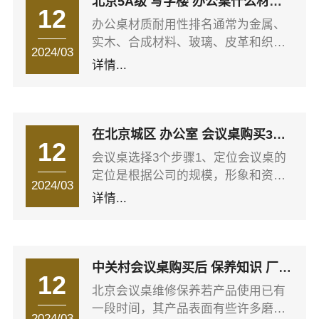
北京5A级 写字楼 办公桌什么材质
12
同一个柜子价格可能相差几百元。采
比较耐用
办公桌材质耐用性排名通常为金属、
用邯钢、宝钢等一线钢厂板材制作的
实木、合成材料、玻璃、皮革和织
柜子，与采用不知名卷板或再生钢制
2024/03
物。以下是各种材质的特点： 1、
详情...
作的柜子有天壤之别。消费者在购买
金属。金属办公桌具有现代感和科技
时往往忽略材料。如果产品标注为邯
感，使用寿命长，维护成本低，但可
钢或宝钢一线钢板，但两款产品价格
能产生刮痕和凹陷。 2、实木。实
差距很大，那么消费者必须仔细辨
木办公桌通常质量高、坚固耐用，具
在北京城区 办公室 会议桌购买3个
别。
12
有独特的质感，但价格较高，需要注
步骤 无私分享！
会议桌选择3个步骤1、定位会议桌的
意防潮、防晒和防虫。1456 3、合
定位是根据公司的规模，形象和资质
成材料。合成材料(如颗粒板、刨花板
2024/03
来定位的。如果公司是大型公司，拥
详情...
和中密度纤维板)通常用于制作家具的
有很好的资质，那么给公司会议桌的
平面部分，如桌面、抽屉、面板和书
定位就是高端会议桌，如果公司很
架
小，刚开始发展还没有具有一定规模
和资质，那么可以适当的选择中低档
中关村会议桌购买后 保养知识 厂家
12
的会议桌。如果是一个工作室，那么
经验分享！
北京会议桌维修保养若产品使用已有
根据情况再进行降位。2、尺寸根据会
一段时间，其产品表面有些许多磨伤
议室的大小数据对会议桌的尺寸进行
2024/03