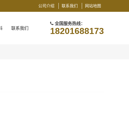
公司介绍
联系我们
网站地图
全国服务热线：
科
联系我们
18201688173