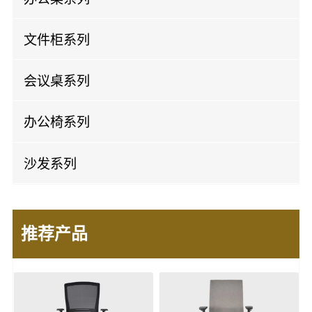
实木班台
屏风办公桌
文件柜系列
开放办公桌
实木文件柜
会议桌系列
板式文件柜
实木会议桌
办公椅系列
钢制文件柜
板式会议桌
老板椅
沙发系列
办公椅
办公皮沙发
会议椅
推荐产品
办公布沙发
培训椅
休闲沙发
洽谈椅