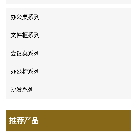
板式班台
办公桌系列
实木班台
屏风办公桌
文件柜系列
开放办公桌
实木文件柜
会议桌系列
板式文件柜
实木会议桌
办公椅系列
钢制文件柜
板式会议桌
老板椅
沙发系列
办公椅
办公皮沙发
会议椅
推荐产品
办公布沙发
培训椅
休闲沙发