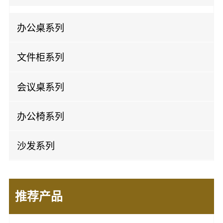
板式班台
办公桌系列
实木班台
屏风办公桌
文件柜系列
开放办公桌
实木文件柜
会议桌系列
板式文件柜
实木会议桌
办公椅系列
钢制文件柜
板式会议桌
老板椅
沙发系列
办公椅
办公皮沙发
会议椅
推荐产品
办公布沙发
培训椅
休闲沙发