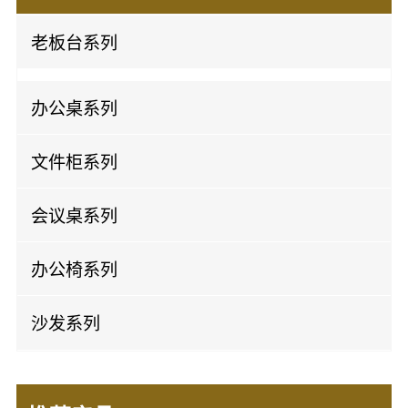
老板台系列
板式班台
办公桌系列
实木班台
屏风办公桌
文件柜系列
开放办公桌
实木文件柜
会议桌系列
板式文件柜
实木会议桌
办公椅系列
钢制文件柜
板式会议桌
老板椅
沙发系列
办公椅
办公皮沙发