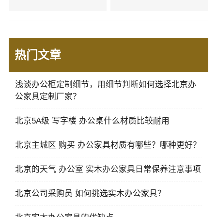
热门文章
浅谈办公柜定制细节，用细节判断如何选择北京办
公家具定制厂家？
北京5A级 写字楼 办公桌什么材质比较耐用
北京主城区 购买 办公家具材质有哪些？哪种更好？
北京的天气 办公室 实木办公家具日常保养注意事项
北京公司采购员 如何挑选实木办公家具？