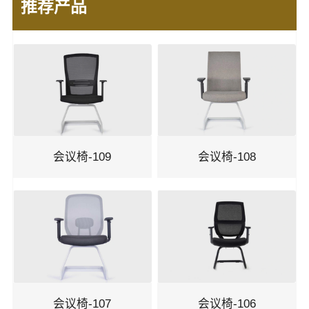
会议椅
推荐产品
办公布沙发
培训椅
休闲沙发
洽谈椅
机场椅
剧院椅
会议椅-109
会议椅-108
吧椅
会议椅-107
会议椅-106