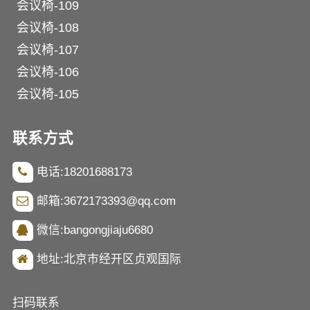
会议椅-109
会议椅-108
会议椅-107
会议椅-106
会议椅-105
联系方式
电话:18201688173
邮箱:3672173393@qq.com
微信:bangongjiaju6680
地址:北京市经开区贞观国际
扫码联系