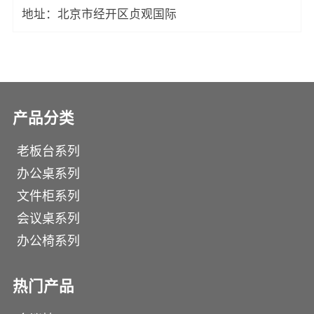
地址：北京市经开区贞观国际
产品分类
老板台系列
办公桌系列
文件柜系列
会议桌系列
办公椅系列
热门产品