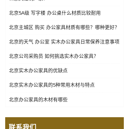
北京5A级 写字楼 办公桌什么材质比较耐用
北京主城区 购买 办公家具材质有哪些？哪种更好？
北京的天气 办公室 实木办公家具日常保养注意事项
北京公司采购员 如何挑选实木办公家具？
北京实木办公家具的优缺点
北京实木办公家具的5种常用木材与特点
北京办公家具的木材有哪些
联系我们