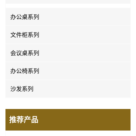
板式班台
办公桌系列
实木班台
屏风办公桌
文件柜系列
开放办公桌
实木文件柜
会议桌系列
板式文件柜
实木会议桌
办公椅系列
钢制文件柜
板式会议桌
老板椅
沙发系列
办公椅
办公皮沙发
会议椅
推荐产品
办公布沙发
培训椅
休闲沙发