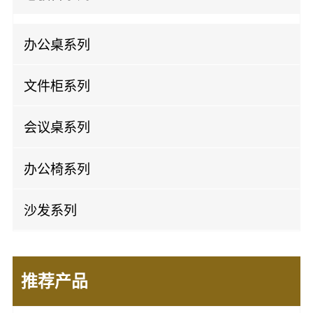
板式班台
办公桌系列
实木班台
屏风办公桌
文件柜系列
开放办公桌
实木文件柜
会议桌系列
板式文件柜
实木会议桌
办公椅系列
钢制文件柜
板式会议桌
老板椅
沙发系列
办公椅
办公皮沙发
会议椅
推荐产品
办公布沙发
培训椅